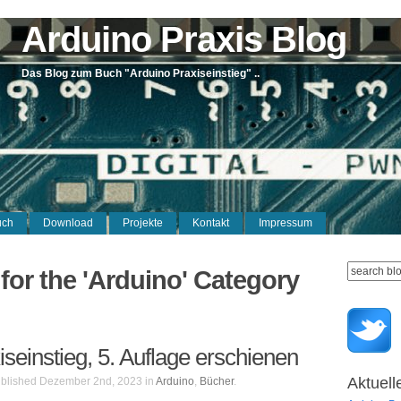
Arduino Praxis Blog
Das Blog zum Buch "Arduino Praxiseinstieg" ..
uch
Download
Projekte
Kontakt
Impressum
for the 'Arduino' Category
seinstieg, 5. Auflage erschienen
Aktuell
blished Dezember 2nd, 2023 in
Arduino
,
Bücher