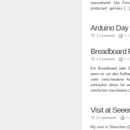
spezialisiert. Die Fi
produziert, gemäss […]
Arduino Day
1
Comment
Pub
Breadboard 
1
Comment
Pub
Ein Breadboard oder St
wenn es um den Aufbau 
viele verschiedene A
verkaufen diese für w
nützlichen steckbaren L
Visit at See
0
Comments
Pu
My visit in Shenzhen (