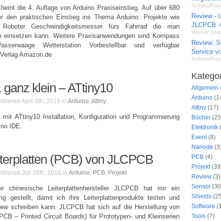
ArduinoPrax
heint die 4. Auflage von Arduino Praxiseinstieg. Auf über 680
Review - L
er den praktischen Einstieg ins Thema Arduino. Projekte wie
JLCPCB
er Roboter Geschwindigkeitsmesser fürs Fahrrad die man
Werner Smid
ch einsetzen kann. Weitere Praxisanwendungen sind Kompass
Review: 
asserwaage Wetterstation Vorbestellbar und verfügbar
Service 
p-Verlag Amazon.de
ArduinoPrax
Katego
r, ganz klein – ATtiny10
Allgemein
Arduino
(1
blished April 6th, 2019 in
Arduino
,
Attiny
Attiny
(17)
 mit ATtiny10 Installation, Konfiguration und Programmierung
Bücher
(25
ino IDE.
Elektronik
Event
(8)
Nanode
(3
iterplatten (PCB) von JLCPCB
PCB
(4)
Projekt
(39
blished Juli 26th, 2018 in
Arduino
,
PCB
,
Projekt
Review
(3)
Sensor
(30
 chinesische Leiterplattenhersteller JLCPCB hat mir ein
Shields
(25
g gestellt, damit ich ihre Leiterplattenprodukte testen und
Software
(1
iew schreiben kann. JLCPCB hat sich auf die Herstellung von
 PCB – Printed Circuit Boards) für Prototypen- und Kleinserien
Tools
(7)