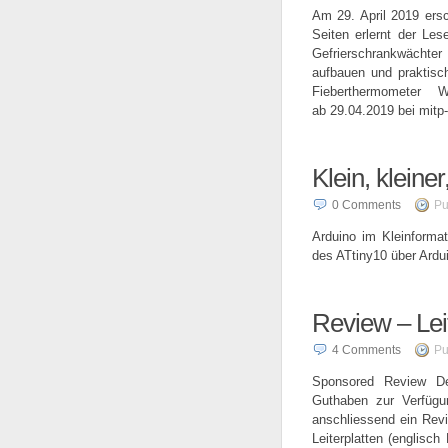
Am 29. April 2019 ersc
Seiten erlernt der Les
Gefrierschrankwächt
aufbauen und praktis
Fieberthermometer W
ab 29.04.2019 bei mit
Klein, kleine
0
Comments
Pu
Arduino im Kleinformat
des ATtiny10 über Ardu
Review – Le
4
Comments
Pu
Sponsored Review Der
Guthaben zur Verfügun
anschliessend ein Rev
Leiterplatten (englisch