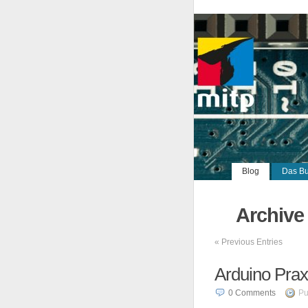
Blog
Das B
Archive 
«
Previous Entries
Arduino Praxi
0
Comments
Pu