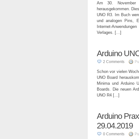
Am 30. November 2
herausgekommen. Dies
UNO R3. Im Buch werde
und analogen Pins, E
Internet-Anwendungen
Verlages. […]
Arduino UNO R
2
Comments
Pu
Schon vor vielen Woch
UNO Board herauskomm
Minima und Arduino U
Boards. Die neuen Ard
UNO R4 […]
Arduino Praxi
29.04.2019
0
Comments
Pu