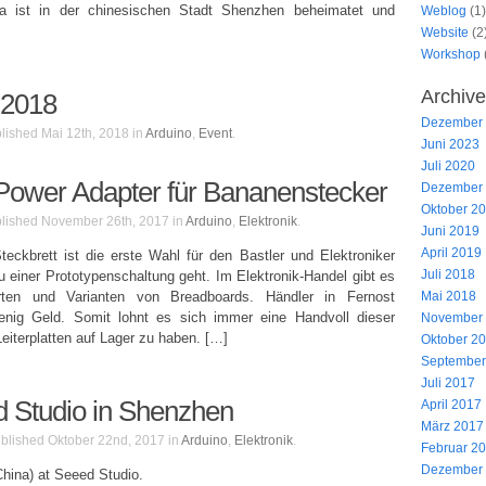
rma ist in der chinesischen Stadt Shenzhen beheimatet und
Weblog
(1)
Website
(2
Workshop
Archive
 2018
Dezember
lished Mai 12th, 2018 in
Arduino
,
Event
Juni 2023
Juli 2020
Power Adapter für Bananenstecker
Dezember
Oktober 2
lished November 26th, 2017 in
Arduino
,
Elektronik
Juni 2019
April 2019
eckbrett ist die erste Wahl für den Bastler und Elektroniker
Juli 2018
einer Prototypenschaltung geht. Im Elektronik-Handel gibt es
rten und Varianten von Breadboards. Händler in Fernost
Mai 2018
enig Geld. Somit lohnt es sich immer eine Handvoll dieser
November
eiterplatten auf Lager zu haben. […]
Oktober 2
September
Juli 2017
ed Studio in Shenzhen
April 2017
März 2017
blished Oktober 22nd, 2017 in
Arduino
,
Elektronik
Februar 2
Dezember
China) at Seeed Studio.