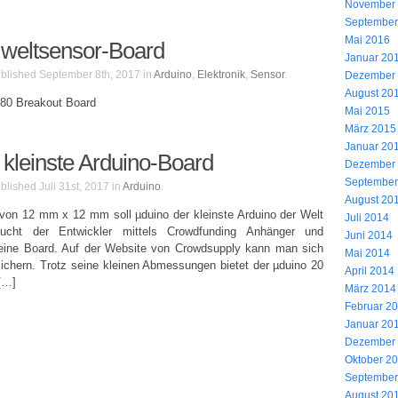
November
September
Mai 2016
eltsensor-Board
Januar 20
blished September 8th, 2017 in
Arduino
,
Elektronik
,
Sensor
Dezember
August 20
680 Breakout Board
Mai 2015
März 2015
Januar 20
 kleinste Arduino-Board
Dezember
September
blished Juli 31st, 2017 in
Arduino
August 20
on 12 mm x 12 mm soll µduino der kleinste Arduino der Welt
Juli 2014
cht der Entwickler mittels Crowdfunding Anhänger und
Juni 2014
kleine Board. Auf der Website von Crowdsupply kann man sich
Mai 2014
ichern. Trotz seine kleinen Abmessungen bietet der µduino 20
April 2014
[…]
März 2014
Februar 2
Januar 20
Dezember
Oktober 2
September
August 20