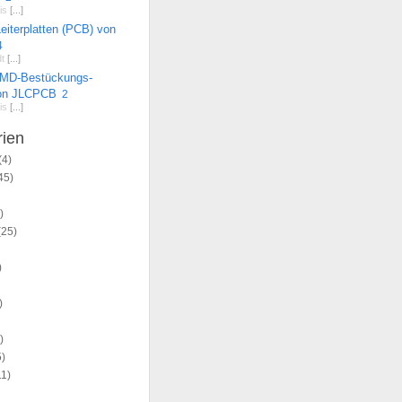
is
[...]
eiterplatten (PCB) von
4
t
[...]
SMD-Bestückungs-
von JLCPCB
2
is
[...]
rien
(4)
45)
)
(25)
)
)
)
)
1)