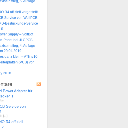
xiseinstieg, 5. Auflage
n
 R4 offiziell vorgestellt
CB Service von WellPCB
MD-Bestückungs-Service
CB
ower Supply – VoltBot
ten-Panel bei JLCPCB
xiseinstieg, 4. Auflage
am 29.04.2019
ner, ganz klein – ATtiny10
eiterplatten (PCB) von
ay 2018
ntare
d Power Adapter für
tecker
1
bel
CB Service von
2
is
[...]
O R4 offiziell
2