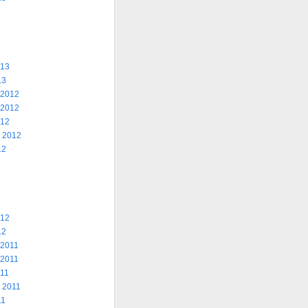
013
13
 2012
 2012
012
 2012
12
012
12
 2011
 2011
011
 2011
11