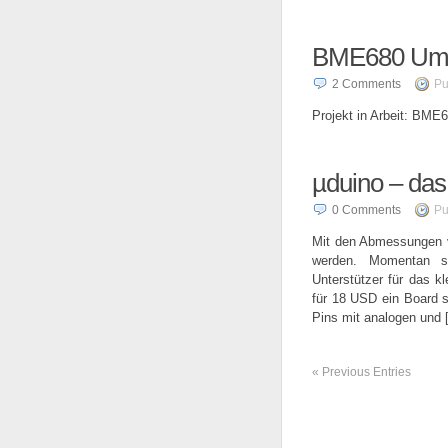
BME680 Umw
2
Comments
Pu
Projekt in Arbeit: BME
µduino – das
0
Comments
Pu
Mit den Abmessungen v
werden. Momentan su
Unterstützer für das 
für 18 USD ein Board s
Pins mit analogen und 
«
Previous Entries