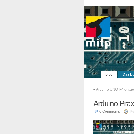
Blog
Das B
«
Arduino UNO R4 offiziel
Arduino Praxi
0
Comments
Pu