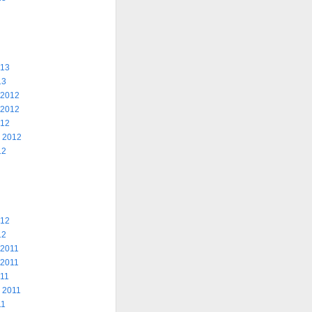
013
13
 2012
 2012
012
 2012
12
012
12
 2011
 2011
011
 2011
11