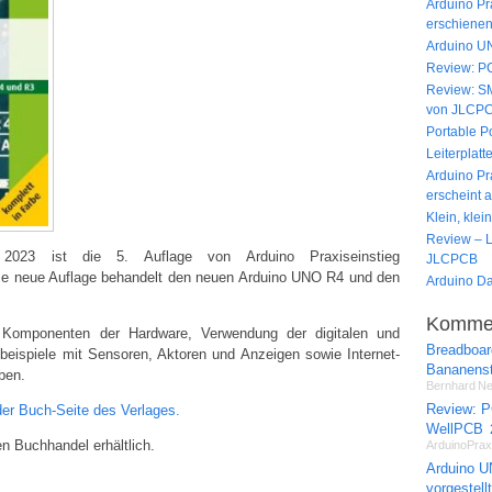
Arduino Pra
erschiene
Arduino UNO
Review: P
Review: S
von JLCP
Portable P
Leiterplat
Arduino Pra
erscheint 
Klein, klei
Review – L
023 ist die 5. Auflage von Arduino Praxiseinstieg
JLCPCB
e neue Auflage behandelt den neuen Arduino UNO R4 und den
Arduino D
Komme
Komponenten der Hardware, Verwendung der digitalen und
Breadboar
beispiele mit Sensoren, Aktoren und Anzeigen sowie Internet-
Bananens
ben.
Bernhard Ne
Review: P
der Buch-Seite des Verlages.
WellPCB
n Buchhandel erhältlich.
ArduinoPrax
Arduino UN
vorgestellt