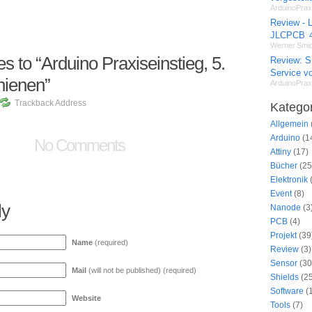
ArduinoPrax
Review - L
JLCPCB
Werner Smid
 to “Arduino Praxiseinstieg, 5.
Review: 
Service 
chienen”
ArduinoPrax
Trackback Address
Katego
Allgemein
Arduino
(1
No Comments
Attiny
(17)
Bücher
(25
Elektronik
Event
(8)
ly
Nanode
(3
PCB
(4)
Projekt
(39
Name
(required)
Review
(3)
Sensor
(30
Mail
(will not be published) (required)
Shields
(25
Software
(1
Website
Tools
(7)