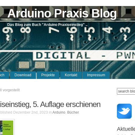
Arduino Praxis Blog
Das Blog zum Buch "Arduino Praxiseinstieg" ..
uch
Download
Projekte
Kontakt
Impressum
l vorgestellt
seinstieg, 5. Auflage erschienen
blished Dezember 2nd, 2023 in
Arduino
,
Bücher
Aktuell