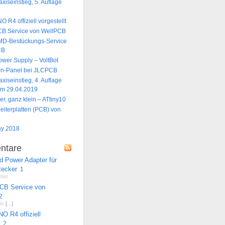
xiseinstieg, 5. Auflage
n
 R4 offiziell vorgestellt
CB Service von WellPCB
MD-Bestückungs-Service
CB
ower Supply – VoltBot
ten-Panel bei JLCPCB
xiseinstieg, 4. Auflage
am 29.04.2019
ner, ganz klein – ATtiny10
eiterplatten (PCB) von
ay 2018
ntare
d Power Adapter für
tecker
1
bel
CB Service von
2
is
[...]
O R4 offiziell
2