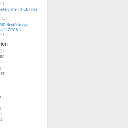
is
[...]
eiterplatten (PCB) von
4
t
[...]
SMD-Bestückungs-
von JLCPCB
2
is
[...]
rien
(4)
45)
)
(25)
)
)
)
)
1)