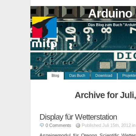
Arduino 
Das Blog zum Buch "Arduino
Blog
Das Buch
Download
Projekte
Archive for Juli
Display für Wetterstation
0
Comments
Published Juli 15th, 2012 i
Anzeigemodul für Oregon Scientific Wetter