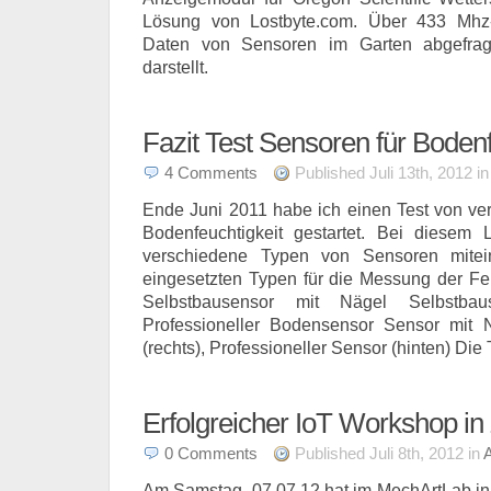
Lösung von Lostbyte.com. Über 433 Mh
Daten von Sensoren im Garten abgefra
darstellt.
Fazit Test Sensoren für Bodenf
4
Comments
Published Juli 13th, 2012 i
Ende Juni 2011 habe ich einen Test von ve
Bodenfeuchtigkeit gestartet. Bei diesem L
verschiedene Typen von Sensoren mitein
eingesetzten Typen für die Messung der Fe
Selbstbausensor mit Nägel Selbstbau
Professioneller Bodensensor Sensor mit N
(rechts), Professioneller Sensor (hinten) Die 
Erfolgreicher IoT Workshop in
0
Comments
Published Juli 8th, 2012 in
Am Samstag, 07.07.12 hat im MechArtLab in