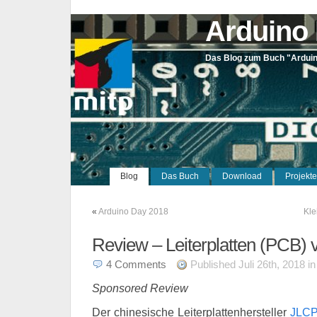
Arduino 
Das Blog zum Buch "Arduino
Blog
Das Buch
Download
Projekte
«
Arduino Day 2018
Kle
Review – Leiterplatten (PCB
4
Comments
Published Juli 26th, 2018 i
Sponsored Review
Der chinesische Leiterplattenhersteller
JLC